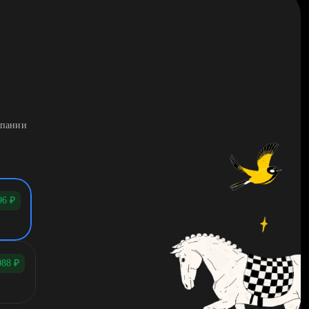
мпании
96
₽
088
₽