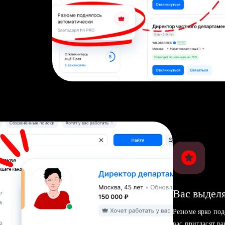
Вас выделя
Резюме ярко под
вас пригласят р