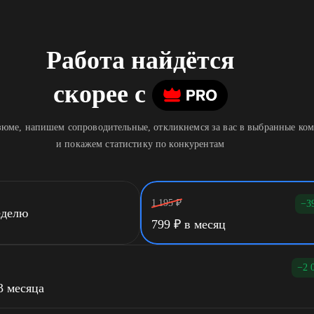
Работа найдётся
скорее
c
юме, напишем сопроводительные, откликнемся за вас в выбранные ко
и покажем статистику по конкурентам
1 195
₽
−3
еделю
799
₽
в месяц
−2 
3 месяца