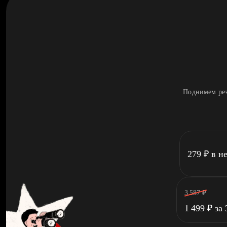
Поднимем рез
279
₽
в н
3 587
₽
1 499
₽
за 