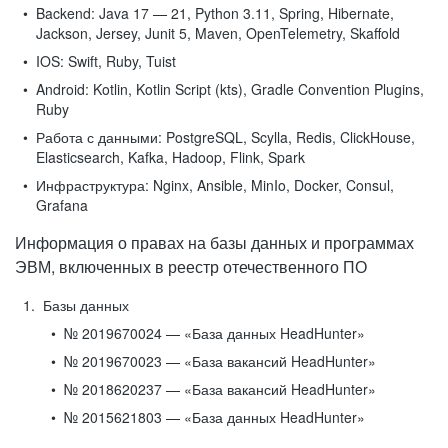
Backend:
Java 17 — 21, Python 3.11, Spring, Hibernate,
Jackson, Jersey, Junit 5, Maven, OpenTelemetry, Skaffold
IOS:
Swift, Ruby, Tuist
Android:
Kotlin, Kotlin Script (kts), Gradle Convention Plugins,
Ruby
Работа с данными:
PostgreSQL, Scylla, Redis, ClickHouse,
Elasticsearch, Kafka, Hadoop, Flink, Spark
Инфраструктура:
Nginx, Ansible, MinIo, Docker, Consul,
Grafana
Информация о правах на базы данных и программах
ЭВМ, включенных в реестр отечественного ПО
Базы данных
№ 2019670024 — «База данных HeadHunter»
№ 2019670023 — «База вакансий HeadHunter»
№ 2018620237 — «База вакансий HeadHunter»
№ 2015621803 — «База данных HeadHunter»